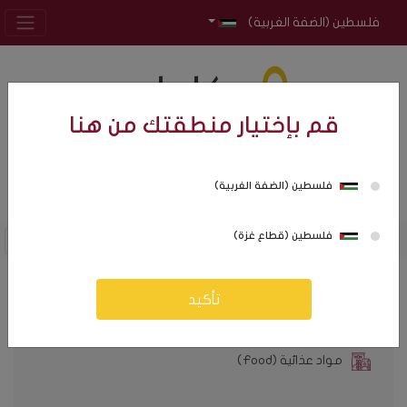
فلسطين (الضفة الغربية)
قم بإختيار منطقتك من هنا
فلسطين (الضفة الغربية)
0
0
فلسطين (قطاع غزة)
تأكيد
كافة التصنيفات
مواد عذائية (Food)