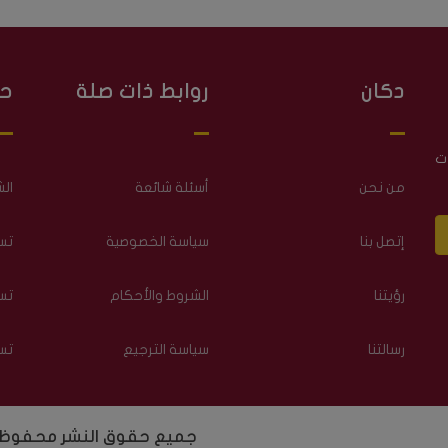
دكان
روابط ذات صلة
ح
ت
من نحن
أسئلة شائعة
ال
إتصل بنا
سياسة الخصوصية
تس
رؤيتنا
الشروط والأحكام
تس
رسالتنا
سياسة الترجيع
تس
جميع حقوق النشر محفوظة 