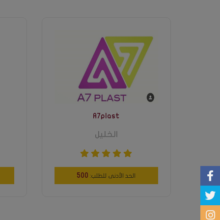
A7plast
الخليل
500
الحد الأدنى للطلب: