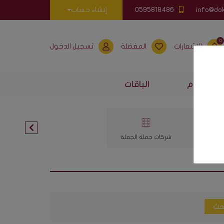
info@do
0595818486
إنشاء حساب
0
الإشعارات
المفضلة
تسجيل الدخول
لإستخدام
الباقات
 والقهوة
شركات جملة الجملة
حث