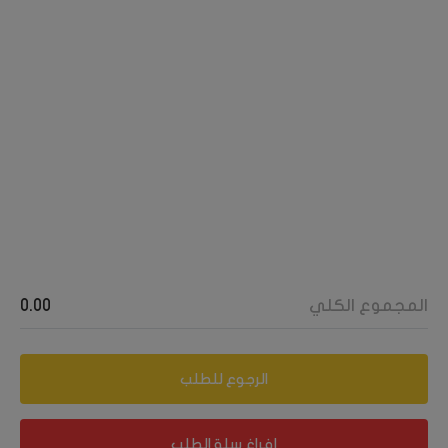
الشركات المفضلة
تسجيل دخول
تسجيل مورد
تسجيل محل تجاري
تابعونا على
المجموع الكلي
0.00
فيس بوك
الرجوع للطلب
إنستجرام
إفراغ سلة الطلب