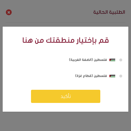
فلسطين (الضفة الغربية)
الطلبية الحالية
قم بإختيار منطقتك من هنا
فلسطين (الضفة الغربية)
0
0
فلسطين (قطاع غزة)
تأكيد
كافة التصنيفات
مواد عذائية (Food)