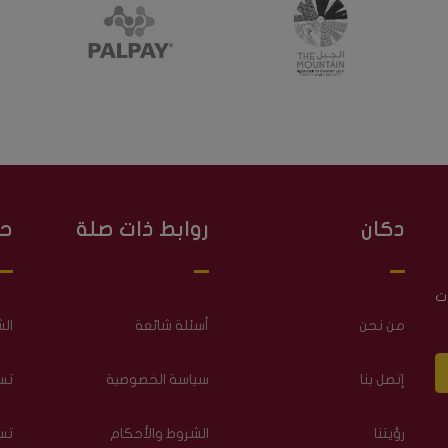
دكان
روابط ذات صلة
ح
ت
من نحن
أسئلة شائعة
ال
إتصل بنا
سياسة الخصوصية
تس
رؤيتنا
الشروط والأحكام
تس