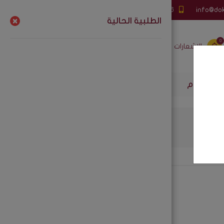
info@do
0595818486
إنشاء حساب
الطلبية الحالية
0
الإشعارات
المفضلة
تسجيل الدخول
لإستخدام
الباقات
 والقهوة
شركات جملة الجملة