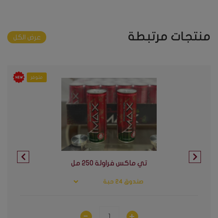
منتجات مرتبطة
عرض الكل
متوفر
تي ماكس فراولة ٢٥٠ مل