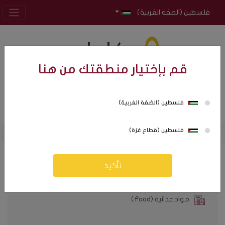
فلسطين (الضفة الغربية)
قم بإختيار منطقتك من هنا
فلسطين (الضفة الغربية)
0
0
فلسطين (قطاع غزة)
تأكيد
كافة التصنيفات
مواد عذائية (Food)