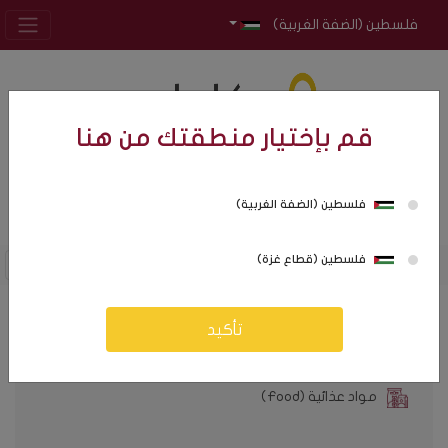
فلسطين (الضفة الغربية)
قم بإختيار منطقتك من هنا
فلسطين (الضفة الغربية)
0
0
فلسطين (قطاع غزة)
تأكيد
كافة التصنيفات
مواد عذائية (Food)