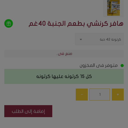
هافر كرنشي بطعم الجنبة ٤٠غم
كرتونة ٤٢ حبة
صنع فى .
متوفر فى المخزون
كل ١٥ كرتونه عليها كرتونه
إضافة إلى الطلب