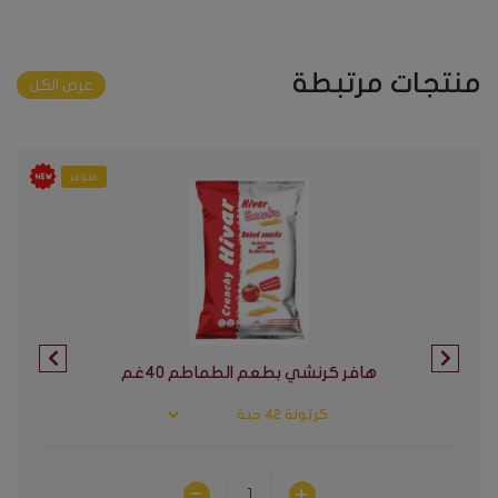
منتجات مرتبطة
عرض الكل
متوفر
هافر كرنشي بطعم الطماطم ٤٠غم