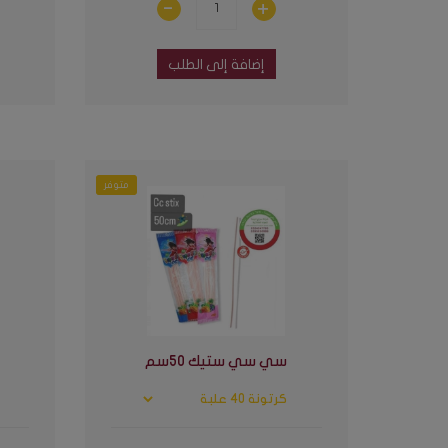
إضافة إلى الطلب
متوفر
سي سي ستيك 50سم