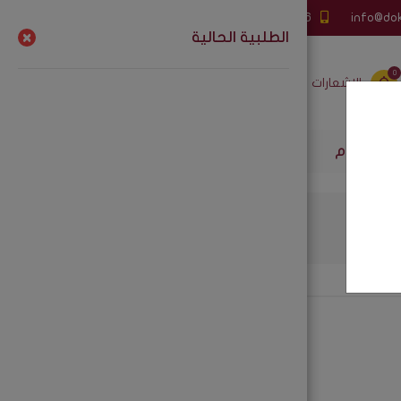
info@do
0595818486
إنشاء حساب
الطلبية الحالية
0
الإشعارات
المفضلة
تسجيل الدخول
لإستخدام
الباقات
 والقهوة
شركات جملة الجملة