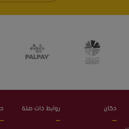
دكان
روابط ذات صلة
ح
ت