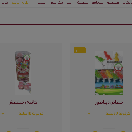
لكرم
قلقيلية
طوباس
سلفيت
أريحا
بيت لحم
القدس
طرق الدفع
كاش م
متوفر
مصاص ديناصور
كاندي مشمش