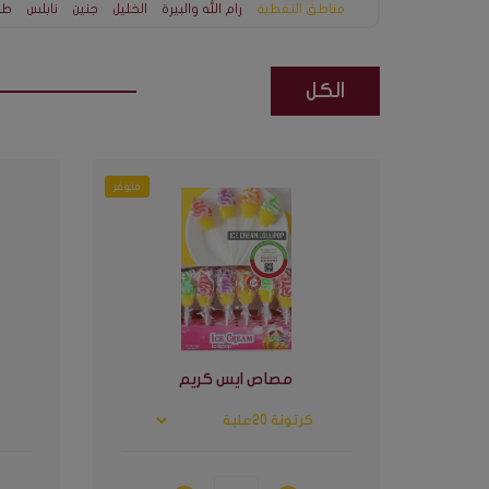
مناطق التغطية
رام الله والبيرة
الخليل
جنين
نابلس
طو
الكل
متوفر
مصاص ايس كريم