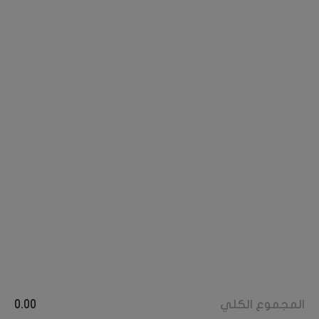
حسابي
الشركات المفضلة
تسجيل دخول
تسجيل مورد
تسجيل محل تجاري
تابعونا على
المجموع الكلي
0.00