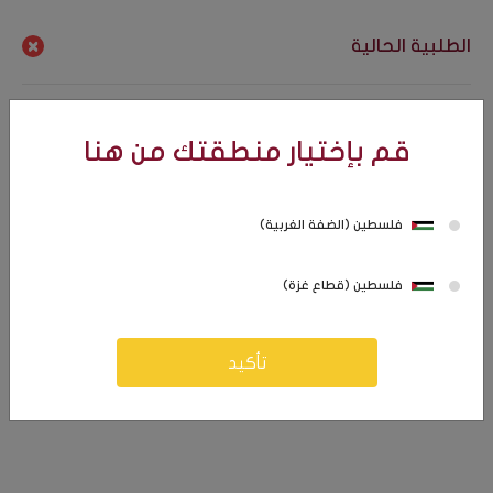
فلسطين (الضفة الغربية)
الطلبية الحالية
قم بإختيار منطقتك من هنا
فلسطين (الضفة الغربية)
0
0
فلسطين (قطاع غزة)
تأكيد
كافة التصنيفات
مواد عذائية (Food)